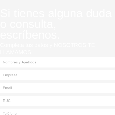
Si tienes alguna duda
o consulta,
escríbenos.
Completa tus datos y NOSOTROS TE
LLAMAMOS
Nombres
y
Apellidos
Empresa
Email
RUC
Teléfono