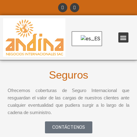
Ir
F
I
a
n
al
c
s
contenido
e
t
b
a
o
g
o
r
Men
k
a
m
TRACKING ONLINE
Seguros
Ofrecemos coberturas de Seguro Internacional que
resguardan el valor de las cargas de nuestros clientes ante
cualquier eventualidad que pudiera surgir a lo largo de la
cadena de suministro.
CONTÁCTENOS